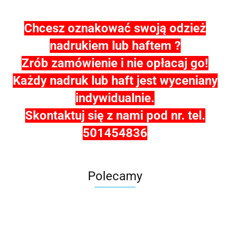
Chcesz oznakować swoją odzież
nadrukiem lub haftem ?
Zrób zamówienie i nie opłacaj go!
Każdy nadruk lub haft jest wyceniany
indywidualnie.
Skontaktuj się z nami pod nr. tel.
501454836
Polecamy