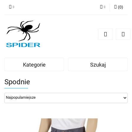
(
0
)
Zaloguj się
Zarejestruj się
Dodaj zgłoszenie
Kategorie
Szukaj
Spodnie