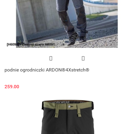
podnie ogrodniczki ARDON®4Xstretch®
259.00