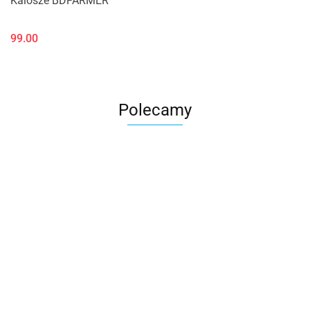
Kalosze BDFARMER
99.00
Polecamy
Bezrękawnik Daytona