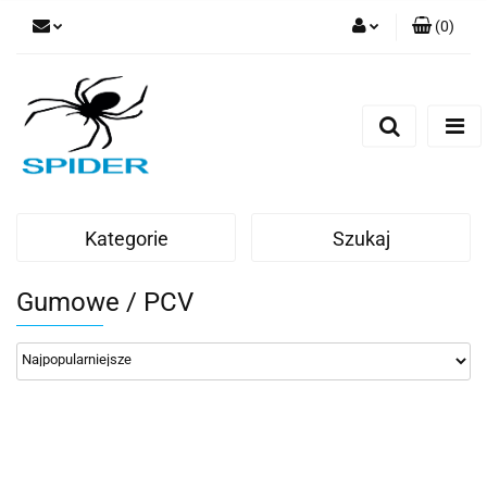
(
0
)
Zaloguj się
Zarejestruj się
Dodaj zgłoszenie
Kategorie
Szukaj
Gumowe / PCV