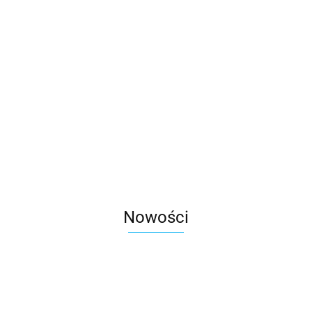
130.00
Spodnie Ogrodniczki Spider classic
165.00
Nowości