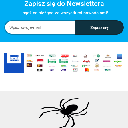
Zapisz się do Newslettera
I bądź na bieżąco ze wszystkimi nowościami!