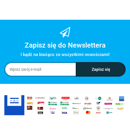
Zapisz się do Newslettera
I bądź na bieżąco ze wszystkimi nowościami!