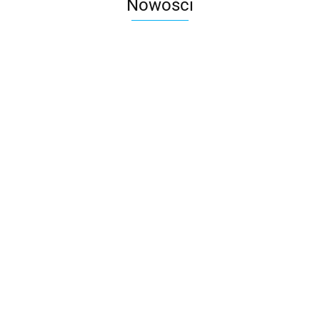
Nowości
Spodnie do pasa POWER
Spodnie do pasa NEXT-4W
87.00
318.00