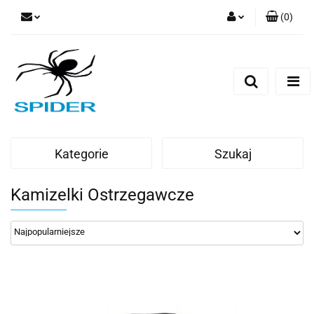
(
0
)
Zaloguj się
Zarejestruj się
Dodaj zgłoszenie
Kategorie
Szukaj
Kamizelki Ostrzegawcze