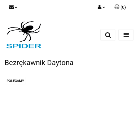
(
0
)
Zaloguj się
Zarejestruj się
Dodaj zgłoszenie
Bezrękawnik Daytona
POLECAMY