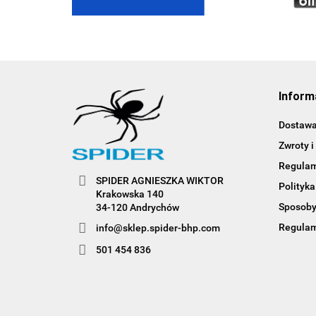
Inform
Dostaw
Zwroty i
Regula
SPIDER AGNIESZKA WIKTOR
Polityka
Krakowska 140
Sposoby
34-120 Andrychów
Regulam
info@sklep.spider-bhp.com
501 454 836