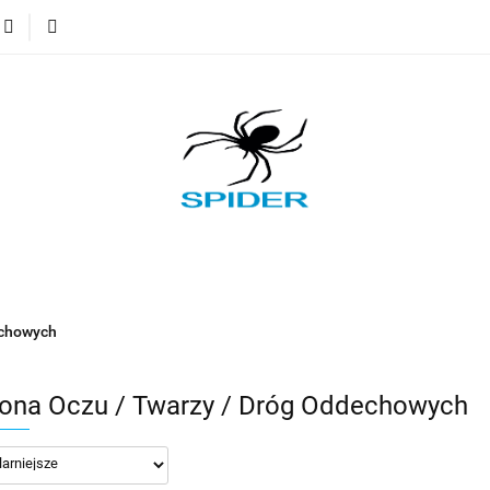
.BHP
Odzież
Obuwie
Kaski
Okulary
N
kowanie odzieży
Kontakt
wie
Kaski
Okulary
Nauszyniki
Rękawice
echowych
ona Oczu / Twarzy / Dróg Oddechowych