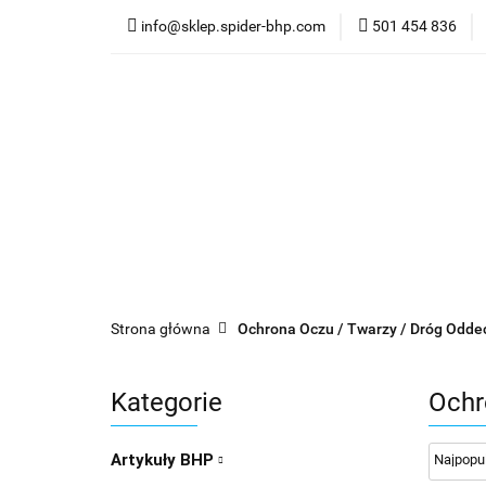
info@sklep.spider-bhp.com
501 454 836
Kategorie
Art
Rękawice
Zna
Kategorie
Art.BHP
Odzież
Obu
Strona główna
Ochrona Oczu / Twarzy / Dróg Odd
Kategorie
Ochr
Artykuły BHP