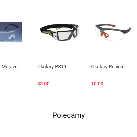
t niedostępny
Produkt niedostępny
y Mojave
Okulary PS11
Okulary Resiste
33.00
10.00
Polecamy