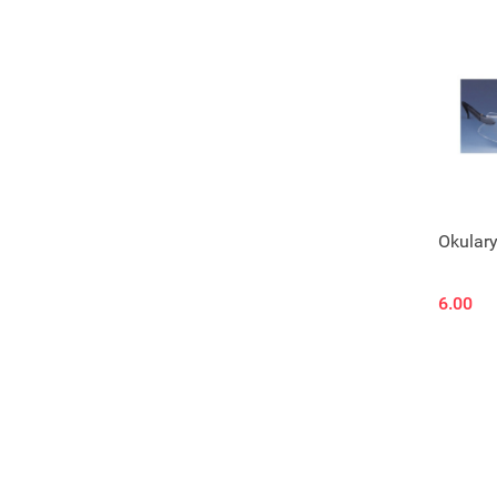
Produk
Okular
6.00