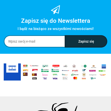
Zapisz się do Newslettera
I bądź na bieżąco ze wszystkimi nowościami!