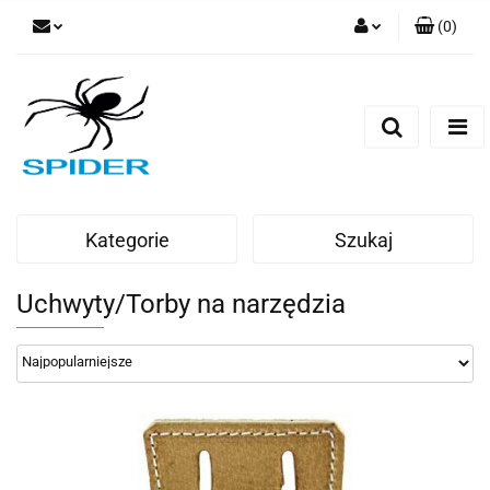
(
0
)
Zaloguj się
Zarejestruj się
Dodaj zgłoszenie
Kategorie
Szukaj
Uchwyty/Torby na narzędzia