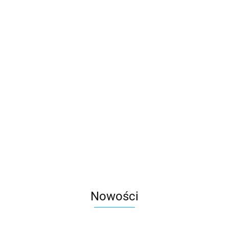
Bezrękawnik Daytona
130.00
Spodnie Ogrodniczki Spider classic
165.00
Nowości