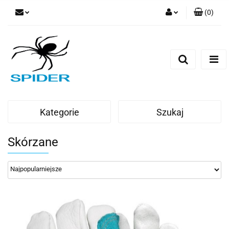
(
0
)
Zaloguj się
Zarejestruj się
Dodaj zgłoszenie
Kategorie
Szukaj
Skórzane