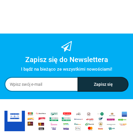
Zapisz się do Newslettera
I bądź na bieżąco ze wszystkimi nowościami!