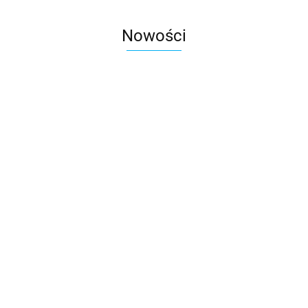
Nowości
Spodnie do pasa POWER
Spodnie do pasa NEXT-4W
87.00
318.00