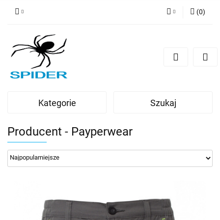
(
0
)
Zaloguj się
Zarejestruj się
Dodaj zgłoszenie
Kategorie
Szukaj
Producent - Payperwear